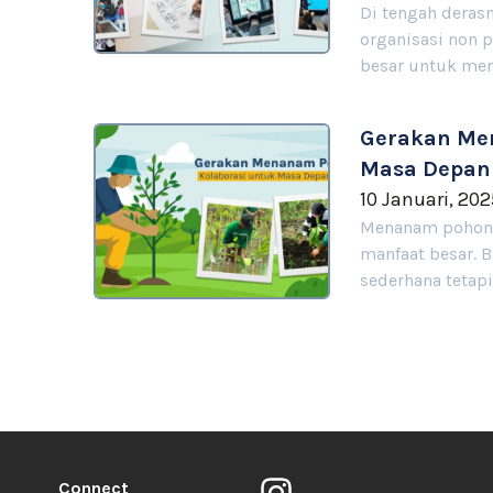
Di tengah derasn
organisasi non 
besar untuk me
Gerakan Men
Masa Depan
10 Januari, 20
Menanam pohon 
manfaat besar. B
sederhana tetapi
Connect