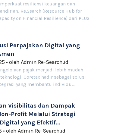
perkuat resiliensi keuangan dan
dirian, Re.Search (Resource Hub for
pacity on Financial Resilience) dari PLUS
lusi Perpajakan Digital yang
 Aman
025
•
oleh
Admin Re-Search.id
pengelolaan pajak menjadi lebih mudah
eknologi. Coretax hadir sebagai solusi
ntegrasi yang membantu individu…
n Visibilitas dan Dampak
on-Profit Melalui Strategi
igital yang Efektif...
5
•
oleh
Admin Re-Search.id