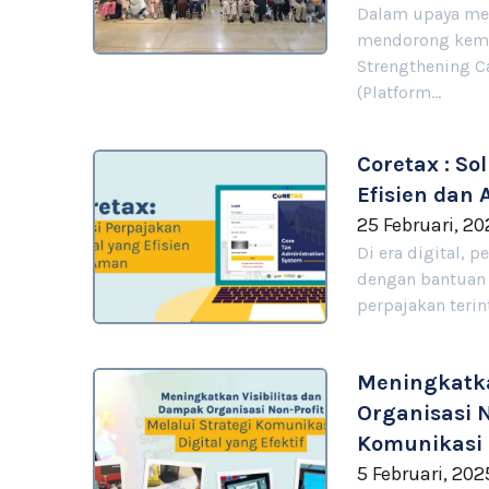
Dalam upaya mem
mendorong keman
Strengthening Ca
(Platform…
Coretax : So
Efisien dan
25 Februari, 2
Di era digital, 
dengan bantuan t
perpajakan teri
Meningkatka
Organisasi N
Komunikasi D
5 Februari, 202