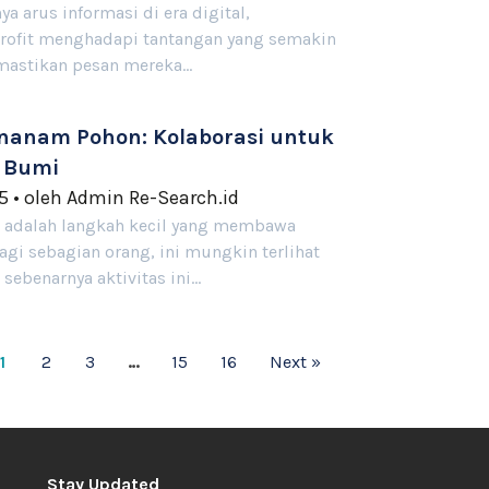
ya arus informasi di era digital,
profit menghadapi tantangan yang semakin
mastikan pesan mereka…
anam Pohon: Kolaborasi untuk
 Bumi
25
•
oleh
Admin Re-Search.id
adalah langkah kecil yang membawa
agi sebagian orang, ini mungkin terlihat
 sebenarnya aktivitas ini…
1
2
3
…
15
16
Next »
Stay Updated