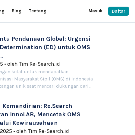
ng
Blog
Tentang
Masuk
Daftar
tu Pendanaan Global: Urgensi
 Determination (ED) untuk OMS
..
25
•
oleh
Tim Re-Search.id
ingan ketat untuk mendapatkan
isasi Masyarakat Sipil (OMS) di Indonesia
angan unik saat mencari dukungan dari…
Kemandirian: Re.Search
kan InnoLAB, Mencetak OMS
alui Kewirausahaan
 2025
•
oleh
Tim Re-Search.id