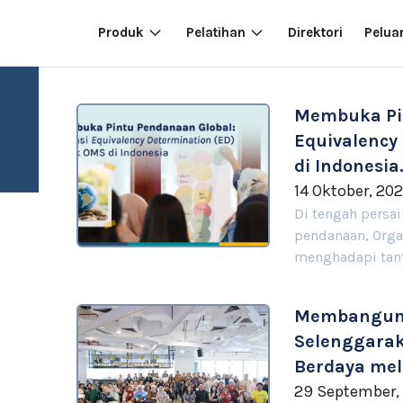
Produk
Pelatihan
Direktori
Pelua
Membuka Pin
Equivalency
di Indonesia.
14 Oktober, 20
Di tengah persa
pendanaan, Organ
menghadapi tant
Membangun 
Selenggara
Berdaya mel
29 September,