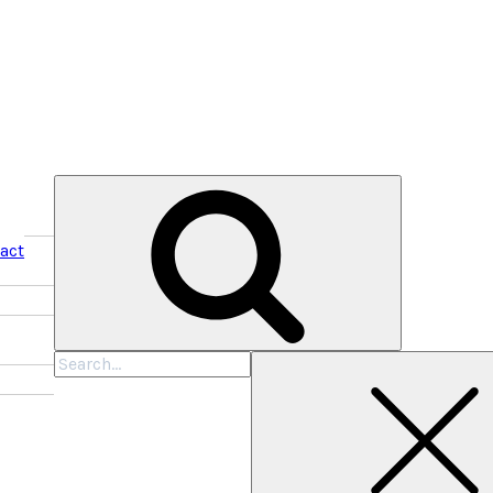
act
Cari
untuk: