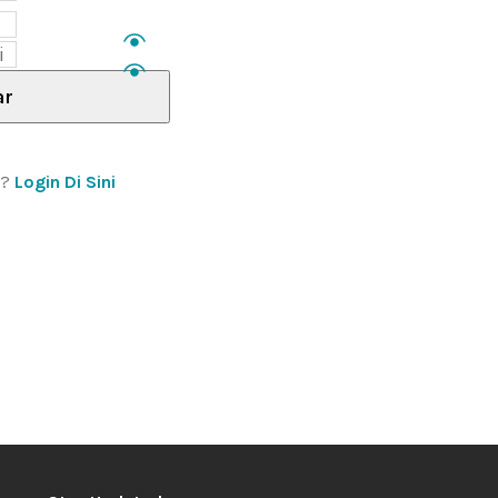
ar
n?
Login Di Sini