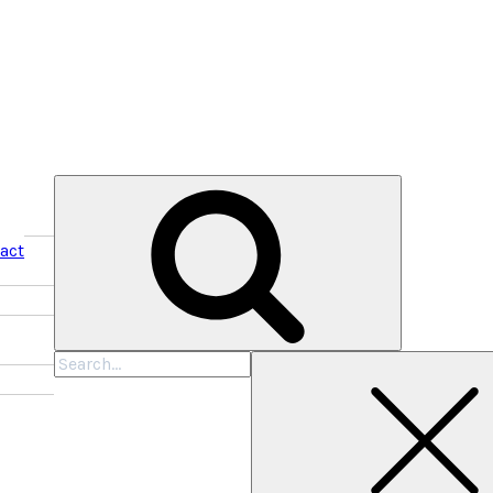
act
Cari
untuk: