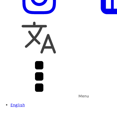
Menu
English