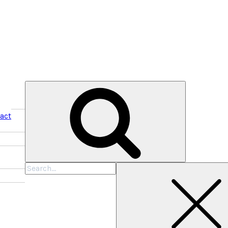
act
Cari
untuk: