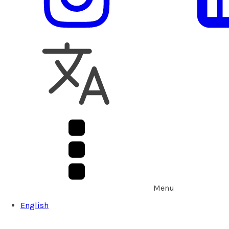
Menu
English