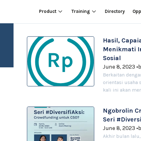
Product
Training
Directory
Opp
Hasil, Capa
Menikmati I
Sosial
June 8, 2023
•
Berkaitan denga
orientasi usaha 
kali ini akan m
Ngobrolin C
Seri #Diver
June 8, 2023
•
Akhir bulan lalu