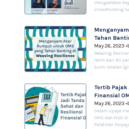
mengadakan keg
crowdfunding ba
Menganyam 
Tahan Banti
May 26, 2023
•
Weaving Resilie
lebih dari 90 pa
bumi selatan (g
Tertib Pajak
Finansial O
May 26, 2023
•
Dalam upaya me
OMS dan NGO di 
Pelatihan Perpaj