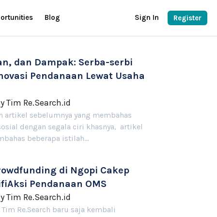
ortunities
Blog
Sign In
Register
ian, dan Dampak: Serba-serbi
novasi Pendanaan Lewat Usaha
by
Tim Re.Search.id
n artikel sebelumnya yang membahas
sosial dengan segala ciri khasnya, artikel
embahas beberapa istilah…
rowdfunding di Ngopi Cakep
sifiAksi Pendanaan OMS
by
Tim Re.Search.id
, Tim Re.Search baru saja kembali