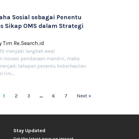
saha Sosial sebagai Penentu
s Sikap OMS dalam Strategi
y
Tim Re.Search.id
OMS menjadi langkah awal
inovasi pendanaan mandiri, maka
 menjadi tahapan penentu keberhasilan
 lini…
1
2
3
…
6
7
Next »
Stay Updated
Get the latest news on Impact