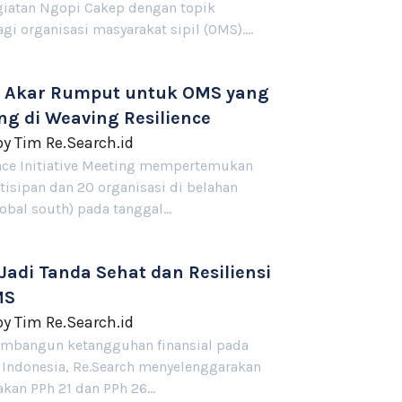
iatan Ngopi Cakep dengan topik
gi organisasi masyarakat sipil (OMS).…
Akar Rumput untuk OMS yang
ng di Weaving Resilience
by
Tim Re.Search.id
nce Initiative Meeting mempertemukan
rtisipan dan 20 organisasi di belahan
lobal south) pada tanggal…
 Jadi Tanda Sehat dan Resiliensi
MS
by
Tim Re.Search.id
mbangun ketangguhan finansial pada
Indonesia, Re.Search menyelenggarakan
akan PPh 21 dan PPh 26…