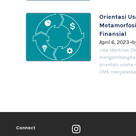
Orientasi U
Metamorfosi
Finansial
April 6, 2023
•
b
Jika identitas 
mengembangkan 
orientasi usaha
OMS menjalankan
Connect