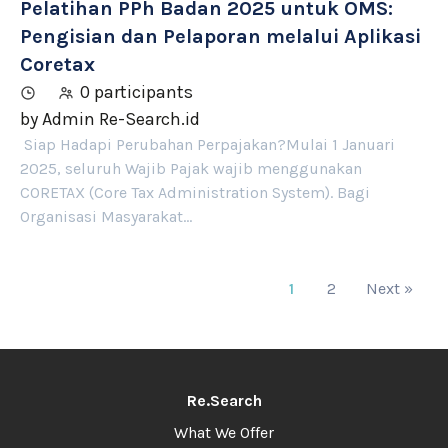
Pelatihan PPh Badan 2025 untuk OMS:
Pengisian dan Pelaporan melalui Aplikasi
Coretax
0 participants
by
Admin Re-Search.id
Siap Hadapi Perubahan Perpajakan?Mulai 1 Januari
2025, seluruh Wajib Pajak wajib menggunakan
CORETAX (Core Tax Administration System). Bagi
Organisasi Masyarakat…
1
2
Next »
Re.Search
What We Offer