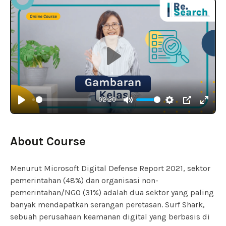
Play
02:20
Play
Mute
Settings
PIP
Enter
fulls
About Course
Menurut Microsoft Digital Defense Report 2021, sektor
pemerintahan (48%) dan organisasi non-
pemerintahan/NGO (31%) adalah dua sektor yang paling
banyak mendapatkan serangan peretasan. Surf Shark,
sebuah perusahaan keamanan digital yang berbasis di