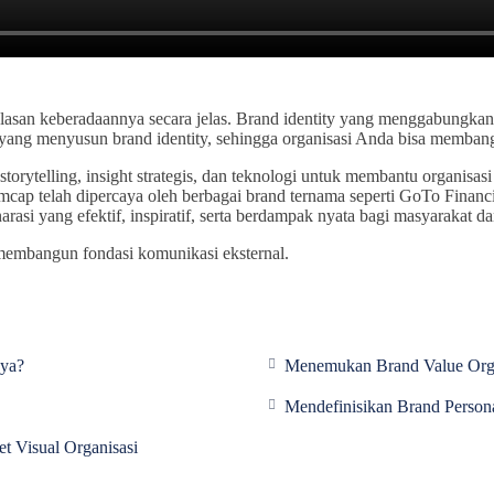
lasan keberadaannya secara jelas. Brand identity yang menggabungkan 
ng menyusun brand identity, sehingga organisasi Anda bisa membang
lling, insight strategis, dan teknologi untuk membantu organisasi menj
mmcap telah dipercaya oleh berbagai brand ternama seperti GoTo Finan
i yang efektif, inspiratif, serta berdampak nyata bagi masyarakat da
membangun fondasi komunikasi eksternal.
nya?
Menemukan Brand Value Orga
Mendefinisikan Brand Persona
t Visual Organisasi