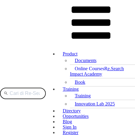
Product
Documents
Online Courses
Re.Search
Impact Academy
Book
Training
Training
Innovation Lab 2025
Directory
Opportunities
Blog
Sign In
Register