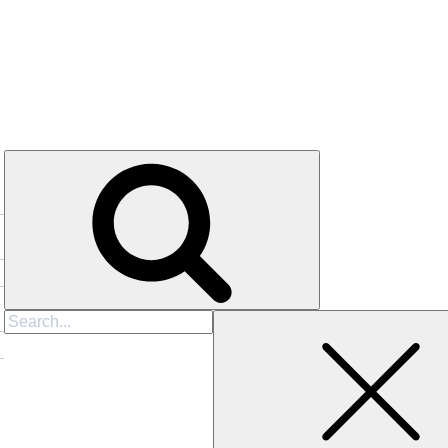
Search
for: