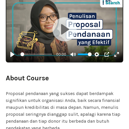
Play
00:00
Play
Mute
Settings
PIP
Enter
fulls
About Course
Proposal pendanaan yang sukses dapat berdampak
signifikan untuk organisasi Anda, baik secara finansial
maupun kredibilitas di masa depan. Namun, menulis
proposal seringnya dianggap sulit, apalagi karena tiap
pendanaan dan tiap donor itu berbeda dan butuh
pendekatan yang berbeda.