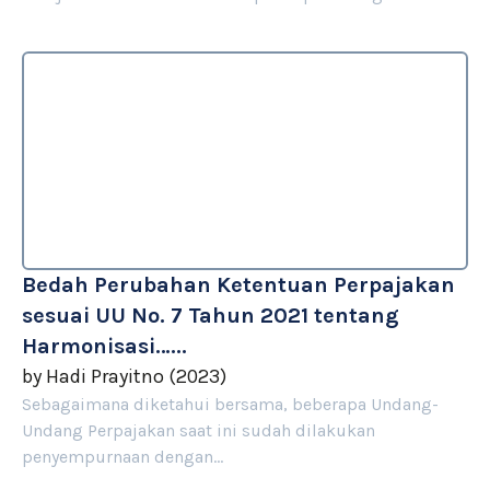
Bedah Perubahan Ketentuan Perpajakan
sesuai UU No. 7 Tahun 2021 tentang
Harmonisasi…...
by
Hadi Prayitno
(
2023
)
Sebagaimana diketahui bersama, beberapa Undang-
Undang Perpajakan saat ini sudah dilakukan
penyempurnaan dengan...