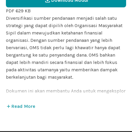
Download Modul
PDF 629 KB
Diversifikasi sumber pendanaan menjadi salah satu
strategi yang dapat dipilih oleh Organisasi Masyarakat
Sipil dalam mewujudkan ketahanan finansial
organisasi. Dengan sumber pendanaan yang lebih
bervariasi, OMS tidak perlu lagi khawatir hanya dapat
bergantung ke satu penyandang dana. OMS bahkan
dapat lebih mandiri secara finansial dan lebih fokus
pada
aktivitas utamanya yaitu memberikan dampak
berkelanjutan bagi masyarakat.
Dokumen ini akan membantu Anda untuk mengeksplor
berbagai jenis sumber pendanaan yang tersedia,
tantangan dan peluang yang perlu diperhatikan serta
Read More
contoh organisasi yang telah berhasil menerapkan
strategi ini.