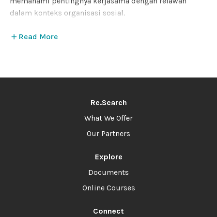
memahami pentingnya kerjasama dengan relawan
dalam konteks organisasi sosial.
Dengan demikian, modul ini tidak hanya memberikan
Read More
landasan teoritis, tetapi juga menempatkan peserta
dalam konteks praktis, memungkinkan mereka untuk
mengidentifikasi tantangan dan peluang dalam
manajemen relawan.
Re.Search
What We Offer
Our Partners
Explore
Documents
Online Courses
Connect