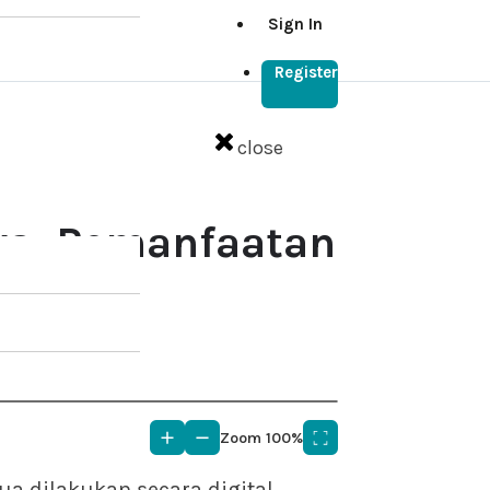
Sign In
Register
close
ya: Pemanfaatan
Zoom
100%
a dilakukan secara digital.