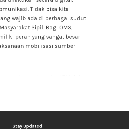
komunikasi. Tidak bisa kita
yang wajib ada di berbagai sudut
asyarakat Sipil. Bagi OMS,
iliki peran yang sangat besar
aksanaan mobilisasi sumber
 pemanfaatan teknologi TIK dalam
ransformasi OMS, digital
igital sebagai alat mobilisasi
Stay Updated