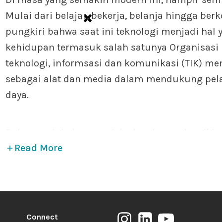
Mulai dari belajar, bekerja, belanja hingga ber
pungkiri bahwa saat ini teknologi menjadi hal 
kehidupan termasuk salah satunya Organisasi M
teknologi, informsasi dan komunikasi (TIK)
mem
sebagai alat dan media dalam mendukung pel
daya.
Dokumen ini akan menjelaskan kerangka pikir
Read More
meningkatkan efektifitas kerja OMS, kesiapan t
fundrising dan bagaimana optimalisasi media d
sumber daya OMS.
Connect