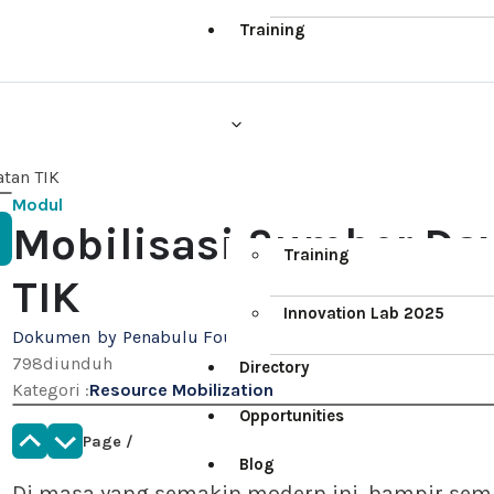
Training
tan TIK
Modul
Mobilisasi Sumber Da
Training
TIK
Innovation Lab 2025
Dokumen
by
Penabulu Foundation
(
)
798
diunduh
Directory
Kategori
:
Resource Mobilization
Opportunities
Page
/
Blog
Di masa yang semakin modern ini, hampir semu