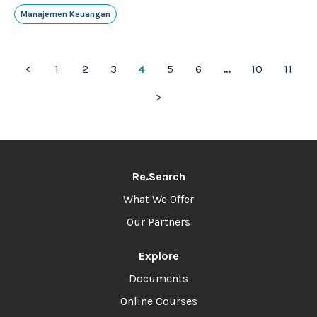
Manajemen Keuangan
<
1
2
3
4
5
6
…
10
11
>
Re.Search
What We Offer
Our Partners
Explore
Documents
Online Courses