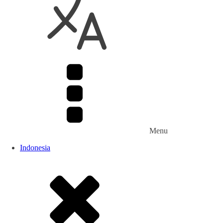
Diperkenalkan berbagai instrumen blended finance, sepe
financing, beserta bagaimana kombinasi dana publik 
Implementasi di Tingkat Nasional dan Global
Materi mengulas bagaimana blended finance telah diim
Studi kasus memberikan wawasan nyata tentang peluan
Risiko dan Tantangan bagi OMS
Menu
Dibahas pula berbagai risiko yang dapat muncul, seper
Indonesia
merancang model keuangan yang kompleks. Modul membe
Panduan Praktis dan Langkah Strategis bagi OMS
Materi dilengkapi dengan panduan langkah demi langk