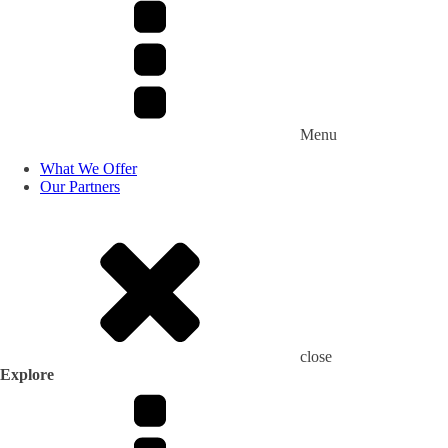
Modul ini mengeksplorasi secara mendalam pendekat
menjembatani kesenjangan
antara kebutuhan pembiaya
dana dari sektor publik seperti pemerintah, donor bila
menciptakan struktur pendanaan yang tidak hanya berk
Menu
keterlibatan investor swasta dalam proyek-proyek sosia
What We Offer
Our Partners
Dalam skema ini, dana publik berperan sebagai katalis
lainnya. Peran ini penting untuk menarik partisipasi 
tinggi, pengembalian rendah, atau periode imbal hasil
membuka pintu bagi investasi swasta yang sebelumnya 
pemberdayaan komunitas.
close
Explore
Bagi Organisasi Masyarakat Sipil (OMS)
, blended 