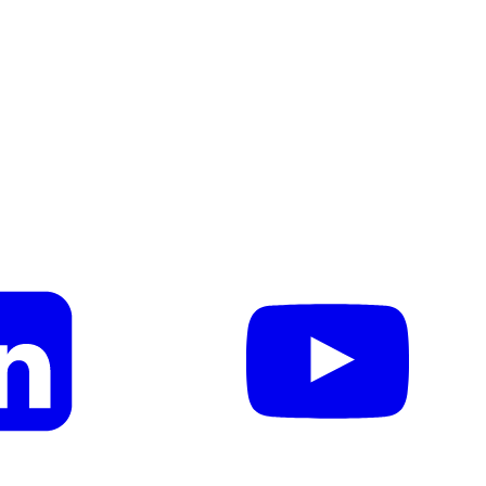
blended finance dan bagaimana skema ini dapat menjad
stik utamanya, serta prinsip-prinsip yang menjadi das
an, dan pengurangan risiko untuk menarik modal swasta