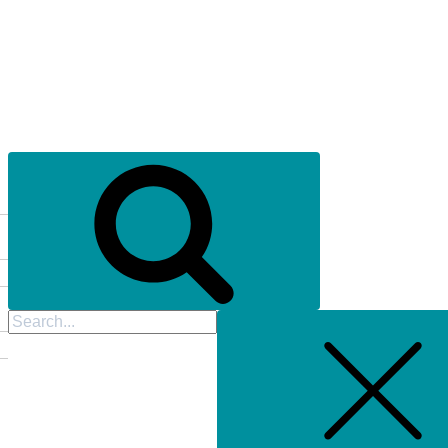
Search
for: