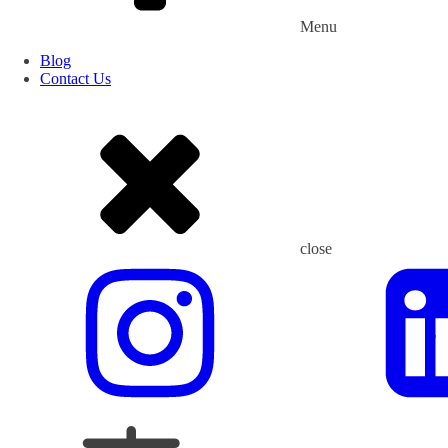
Intermediate
Menu
Blog
Contact Us
Ringkasan Materi:
Materi ini mencakup pemahaman komprehensif tentang 
poin utama dalam modul ini meliputi:
close
Konsep dan Prinsip Dasar Blended Finance
Modul menjelaskan definisi blended finance, karakteri
(additionality), keselarasan dengan tujuan pembangun
Struktur dan Mekanisme Pembiayaan