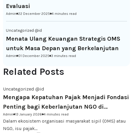
Evaluasi
Admin
22 December 2025
4 minutes read
Uncategorized @id
Menata Ulang Keuangan Strategis OMS
untuk Masa Depan yang Berkelanjutan
Admin
01 December 2025
3 minutes read
Related Posts
Uncategorized @id
Mengapa Kepatuhan Pajak Menjadi Fondasi
Penting bagi Keberlanjutan NGO di
Admin
13 January 2026
4 minutes read
Indonesia
Dalam ekosistem organisasi masyarakat sipil (OMS) atau
NGO, isu pajak...