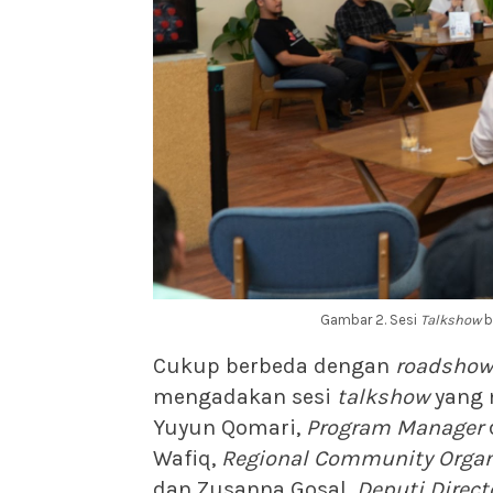
Gambar 2. Sesi
Talkshow
b
Cukup berbeda dengan
roadshow
mengadakan sesi
talkshow
yang 
Yuyun Qomari,
Program Manager
Wafiq,
Regional Community Organ
dan Zusanna Gosal,
Deputi Direct