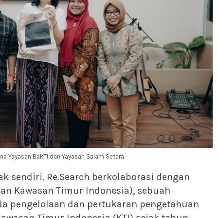
ma Yayasan BakTI dan Yayasan Salam Setara
ak sendiri. Re.Search berkolaborasi dengan
an Kawasan Timur Indonesia), sebuah
ada pengelolaan dan pertukaran pengetahuan
Kawasan Timur Indonesia (KTI) sejak tahun