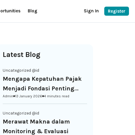
ortunities
Blog
Sign In
Register
Latest Blog
Uncategorized @id
Mengapa Kepatuhan Pajak
Menjadi Fondasi Penting
Admin
13 January 2026
4 minutes read
bagi Keberlanjutan NGO di
Indonesia
Uncategorized @id
Merawat Makna dalam
Monitoring & Evaluasi