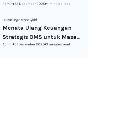
Admin
22 December 2025
4 minutes read
Uncategorized @id
Menata Ulang Keuangan
Strategis OMS untuk Masa
Admin
01 December 2025
3 minutes read
Depan yang Berkelanjutan