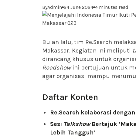
By
Admin
24 June 2024
4 minutes read
Bulan lalu, tim Re.Search melak
Makassar. Kegiatan ini meliputi
t
dirancang khusus untuk organisa
Roadshow
ini bertujuan untuk m
agar organisasi mampu merumusk
Daftar Konten
Re.Search kolaborasi dengan
Sesi
Talkshow
Bertajuk ‘Mak
Lebih Tangguh’