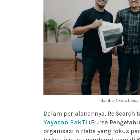
Gambar 1. Foto bersa
Dalam perjalanannya, Re.Search t
Yayasan BakTI
(Bursa Pengetahu
organisasi nirlaba yang fokus p
terkait isu-isu pembangunan di 