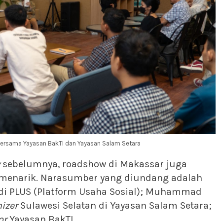
ersama Yayasan BakTI dan Yayasan Salam Setara
sebelumnya, roadshow di Makassar juga
menarik. Narasumber yang diundang adalah
di PLUS (Platform Usaha Sosial); Muhammad
izer
Sulawesi Selatan di Yayasan Salam Setara;
or
Yayasan BakTI.