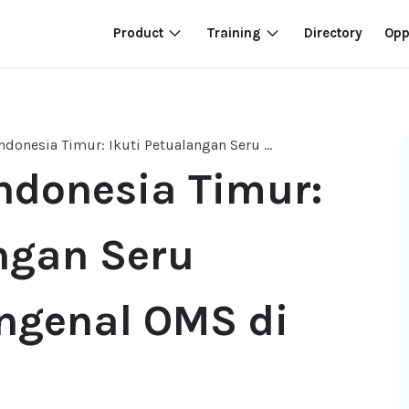
Product
Training
Directory
Opp
Menjelajahi Indonesia Timur: Ikuti Petualangan Seru Re.Search Mengenal OMS di Makassar!
ndonesia Timur:
ngan Seru
ngenal OMS di