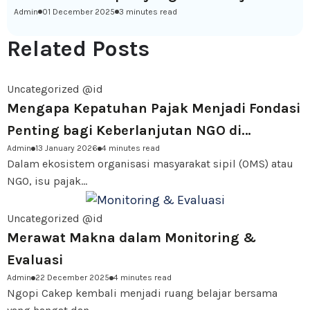
Admin
01 December 2025
3 minutes read
Related Posts
Uncategorized @id
Mengapa Kepatuhan Pajak Menjadi Fondasi
Penting bagi Keberlanjutan NGO di
Admin
13 January 2026
4 minutes read
Indonesia
Dalam ekosistem organisasi masyarakat sipil (OMS) atau
NGO, isu pajak...
Uncategorized @id
Merawat Makna dalam Monitoring &
Evaluasi
Admin
22 December 2025
4 minutes read
Ngopi Cakep kembali menjadi ruang belajar bersama