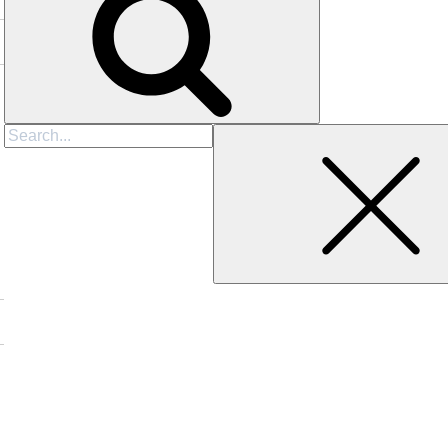
Search
for: