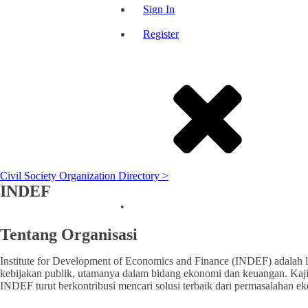
Sign In
Register
Civil Society Organization Directory >
INDEF
Public budget transparency
•
DKI Jakarta
Tentang Organisasi
Institute for Development of Economics and Finance (INDEF) adalah l
kebijakan publik, utamanya dalam bidang ekonomi dan keuangan. Kaji
INDEF turut berkontribusi mencari solusi terbaik dari permasalahan ek