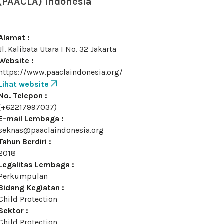
(PAACLA) Indonesia
Alamat :
Jl. Kalibata Utara I No. 32 Jakarta
Website :
https://www.paaclaindonesia.org/
Lihat website
No. Telepon :
(+62217997037)
E-mail Lembaga :
seknas@paaclaindonesia.org
Tahun Berdiri :
2018
Legalitas Lembaga :
Perkumpulan
Bidang Kegiatan :
Child Protection
Sektor :
Child Protection