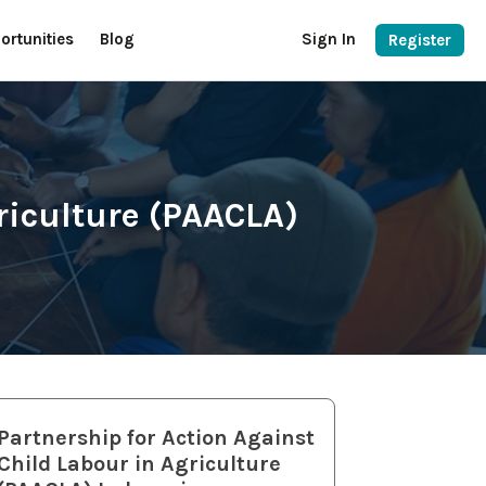
ortunities
Blog
Sign In
Register
riculture (PAACLA)
Partnership for Action Against
Child Labour in Agriculture