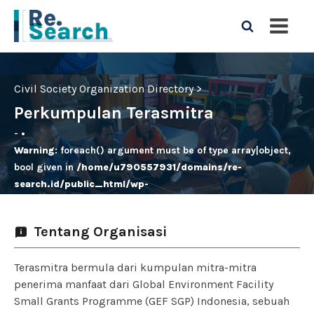
Civil Society Organization Directory >
Perkumpulan Terasmitra
-
•
Warning
: foreach() argument must be of type array|object,
bool given in
/home/u790557931/domains/re-
search.id/public_html/wp-
content/plugins/oxygen/component-
framework/components/classes/code-
Tentang Organisasi
block.class.php(133) : eval()'d code
on line
31
Terasmitra bermula dari kumpulan mitra-mitra
penerima manfaat dari Global Environment Facility
Small Grants Programme (GEF SGP) Indonesia, sebuah