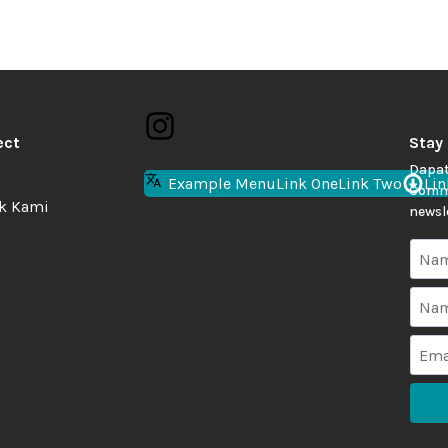
ect
Stay
Dapat
Example Menu
Link One
Link Two
Lin
Commu
k Kami
newsl