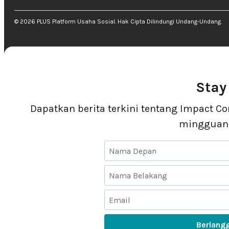
©
2026
PLUS Platform Usaha Sosial. Hak Cipta Dilindungi Undang-Undang.
Stay
Dapatkan berita terkini tentang Impact C
mingguan 
Berlang