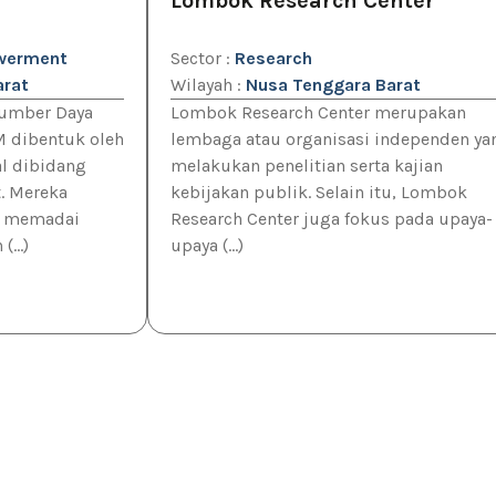
Lombok Research Center
werment
Sector :
Research
arat
Wilayah :
Nusa Tenggara Barat
umber Daya
Lombok Research Center merupakan
M dibentuk oleh
lembaga atau organisasi independen ya
al dibidang
melakukan penelitian serta kajian
. Mereka
kebijakan publik. Selain itu, Lombok
g memadai
Research Center juga fokus pada upaya-
...)
upaya (...)