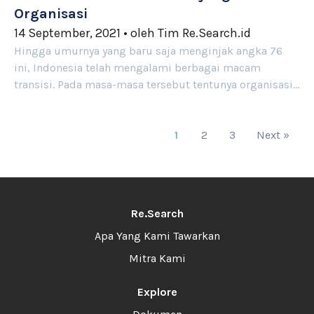
Organisasi
14 September, 2021
•
oleh
Tim Re.Search.id
Hingga umurnya yang baru saja menginjak angka 76
ini, Indonesia telah mengalami berbagai macam
transisi. Pada masa-masa tersebut tentunya organisasi…
1
2
3
Next »
Re.Search
Apa Yang Kami Tawarkan
Mitra Kami
Explore