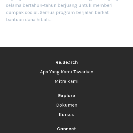
selama bertahun-tahun berjuang untuk memberi
dampak sosial. Semua program berjalan berkat
bantuan dana hibah…
Re.Search
Apa Yang Kami Tawarkan
Mitra Kami
Explore
Dokumen
Kursus
Connect