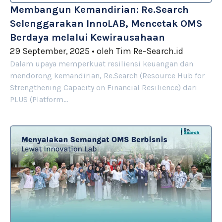
Membangun Kemandirian: Re.Search
Selenggarakan InnoLAB, Mencetak OMS
Berdaya melalui Kewirausahaan
29 September, 2025
•
oleh
Tim Re-Search.id
Dalam upaya memperkuat resiliensi keuangan dan
mendorong kemandirian, Re.Search (Resource Hub for
Strengthening Capacity on Financial Resilience) dari
PLUS (Platform…