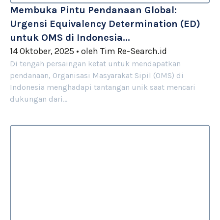
Membuka Pintu Pendanaan Global:
Urgensi Equivalency Determination (ED)
untuk OMS di Indonesia...
14 Oktober, 2025
•
oleh
Tim Re-Search.id
Di tengah persaingan ketat untuk mendapatkan
pendanaan, Organisasi Masyarakat Sipil (OMS) di
Indonesia menghadapi tantangan unik saat mencari
dukungan dari…