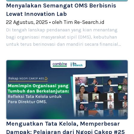
Menyalakan Semangat OMS Berbisnis
Lewat Innovation Lab
22 Agustus, 2025
•
oleh
Tim Re-Search.id
Di tengah lanskap pendanaan yang kian menantang
bagi organisasi masyarakat sipil (OMS), kebutuhan
untuk terus berinovasi dan mandiri secara finansial…
Menguatkan Tata Kelola, Memperbesar
Dampak: Pelajaran dari Ngopi Cakep #25