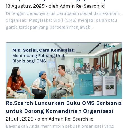
13 Agustus, 2025
•
oleh
Admin Re-Search.id
Di tengah derasnya arus perubahan sosial dan ekonomi,
Organisasi Masyarakat Sipil (OMS) menjadi salah satu
garda terdepan yang berperan menjawab…
Re.Search Luncurkan Buku OMS Berbisnis
untuk Dorong Kemandirian Organisasi
21 Juli, 2025
•
oleh
Admin Re-Search.id
Bayangkan Anda memimpin sebuah organisasi yang