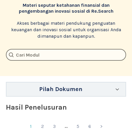
Materi seputar ketahanan finansial dan
pengembangan inovasi sosial di Re.Search
Akses berbagai materi pendukung penguatan
keuangan dan inovasi sosial untuk organisasi Anda
dimanapun dan kapanpun.
Document Search
Search content
Pilah Dokumen
Hasil Penelusuran
1
2
3
…
5
6
>