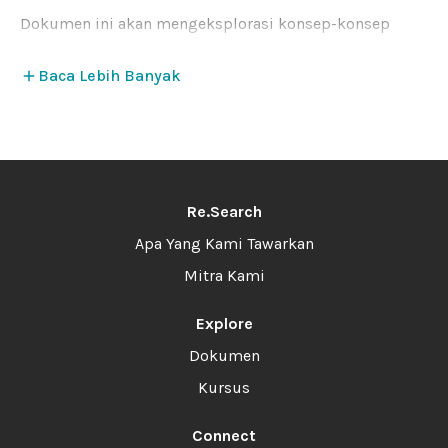
Dokumen ini akan mengeksplorasi konsep-konsep
utama keuangan yang sehat seperti diversifikasi,
pemulihan biaya, dan membangun cadangan modal.
Baca Lebih Banyak
Selain itu, akan diperkenalkan juga dashboard
kesehatan keuangan yang dapat digunakan sebagai
tools untuk memantau kekuatan dan kelemahan dalam
keuangan organisasi.
Re.Search
Apa Yang Kami Tawarkan
Mitra Kami
Explore
Dokumen
Kursus
Connect