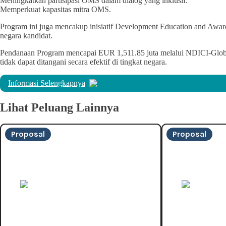
Meningkatkan partisipasi OMS dalam dialog yang inklusif.
Memperkuat kapasitas mitra OMS.
Program ini juga mencakup inisiatif Development Education and Awa
negara kandidat.
Pendanaan Program mencapai EUR 1,511.85 juta melalui NDICI-Global 
tidak dapat ditangani secara efektif di tingkat negara.
Informasi Selengkapnya
Lihat Peluang Lainnya
Proposal
Proposal