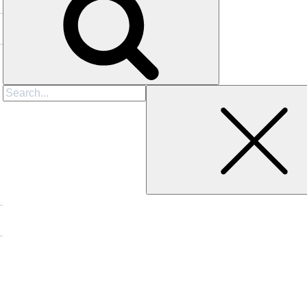
Search
for: