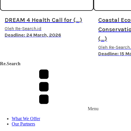
DREAM 4 Health Call for (...)
Coastal Ec
Oleh Re-Search.id
Conservati
Deadline: 24 March, 2026
(...)
Oleh Re-Search.
Deadline: 15 M
Re.Search
Menu
What We Offer
Our Partners