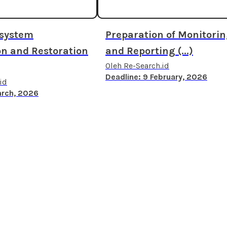
osystem
Preparation of Monitori
on and Restoration
and Reporting (...)
Oleh Re-Search.id
Deadline: 9 February, 2026
id
arch, 2026