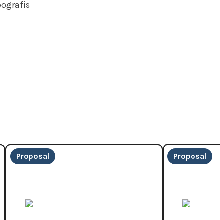
eografis
Proposal
Proposal