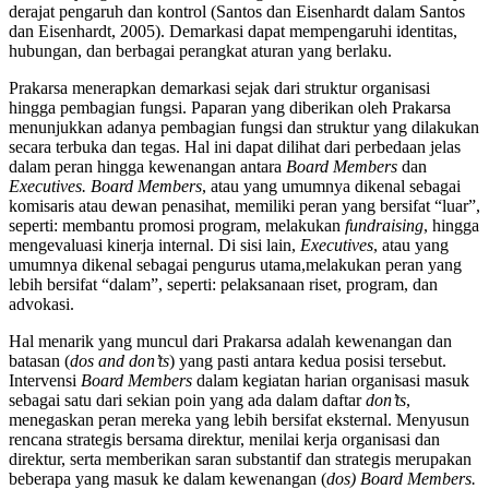
derajat pengaruh dan kontrol (Santos dan Eisenhardt dalam Santos
dan Eisenhardt, 2005). Demarkasi dapat mempengaruhi identitas,
hubungan, dan berbagai perangkat aturan yang berlaku.
Prakarsa menerapkan demarkasi sejak dari struktur organisasi
hingga pembagian fungsi. Paparan yang diberikan oleh Prakarsa
menunjukkan adanya pembagian fungsi dan struktur yang dilakukan
secara terbuka dan tegas. Hal ini dapat dilihat dari perbedaan jelas
dalam peran hingga kewenangan antara
Board Members
dan
Executives. Board Members
, atau yang umumnya dikenal sebagai
komisaris atau dewan penasihat, memiliki peran yang bersifat “luar”,
seperti: membantu promosi program, melakukan
fundraising
, hingga
mengevaluasi kinerja internal. Di sisi lain,
Executives
, atau yang
umumnya dikenal sebagai pengurus utama,melakukan peran yang
lebih bersifat “dalam”, seperti: pelaksanaan riset, program, dan
advokasi.
Hal menarik yang muncul dari Prakarsa adalah kewenangan dan
batasan (
dos and don’ts
) yang pasti antara kedua posisi tersebut.
Intervensi
Board Members
dalam kegiatan harian organisasi masuk
sebagai satu dari sekian poin yang ada dalam daftar
don’ts
,
menegaskan peran mereka yang lebih bersifat eksternal. Menyusun
rencana strategis bersama direktur, menilai kerja organisasi dan
direktur, serta memberikan saran substantif dan strategis merupakan
beberapa yang masuk ke dalam kewenangan (
dos) Board Members.