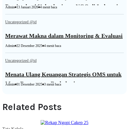
Penting bagi Keberlanjutan NGO di Indonesia
Admin
13 Januari 2026
4 menit baca
Uncategorized @id
Merawat Makna dalam Monitoring & Evaluasi
Admin
22 Desember 2025
4 menit baca
Uncategorized @id
Menata Ulang Keuangan Strategis OMS untuk
Masa Depan yang Berkelanjutan
Admin
01 Desember 2025
3 menit baca
Related Posts
Tata Kelola