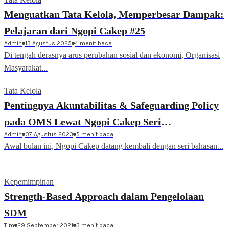
Menguatkan Tata Kelola, Memperbesar Dampak:
Pelajaran dari Ngopi Cakep #25
Admin
13 Agustus 2025
4 menit baca
Di tengah derasnya arus perubahan sosial dan ekonomi, Organisasi
Masyarakat...
Tata Kelola
Pentingnya Akuntabilitas & Safeguarding Policy
pada OMS Lewat Ngopi Cakep Seri
Admin
07 Agustus 2023
5 menit baca
#ResiliensiOrganisasi
Awal bulan ini, Ngopi Cakep datang kembali dengan seri bahasan...
Kepemimpinan
Strength-Based Approach dalam Pengelolaan
SDM
Tim
29 September 2021
3 menit baca