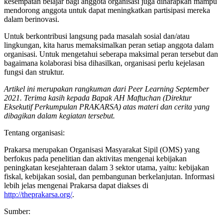
kesempatan belajar bagi anggota organisasi juga diharapkan mampu
mendorong anggota untuk dapat meningkatkan partisipasi mereka
dalam berinovasi.
Untuk berkontribusi langsung pada masalah sosial dan/atau
lingkungan, kita harus memaksimalkan peran setiap anggota dalam
organisasi. Untuk mengetahui seberapa maksimal peran tersebut dan
bagaimana kolaborasi bisa dihasilkan, organisasi perlu kejelasan
fungsi dan struktur.
Artikel ini merupakan rangkuman dari Peer Learning September
2021. Terima kasih kepada Bapak AH Maftuchan (Direktur
Eksekutif Perkumpulan PRAKARSA)
atas materi dan cerita yang
dibagikan dalam kegiatan tersebut.
Tentang organisasi:
Prakarsa merupakan Organisasi Masyarakat Sipil (OMS) yang
berfokus pada penelitian dan aktivitas mengenai kebijakan
peningkatan kesejahteraan dalam 3 sektor utama, yaitu: kebijakan
fiskal, kebijakan sosial, dan pembangunan berkelanjutan. Informasi
lebih jelas mengenai Prakarsa dapat diakses di
http://theprakarsa.org/
.
Sumber: