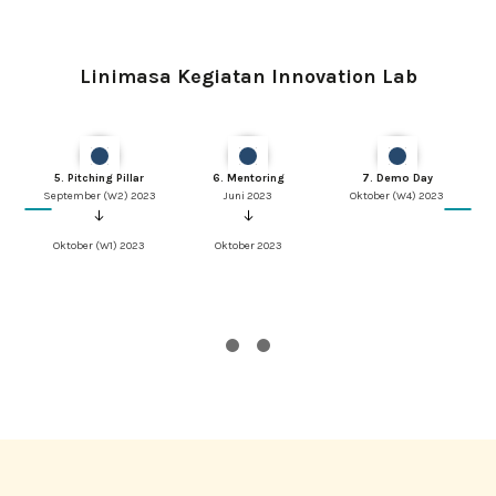
Linimasa Kegiatan Innovation Lab
llar
5. Pitching Pillar
6. Mentoring
7. Demo Day
2023
September (W2) 2023
Juni 2023
Oktober (W4) 2023
 2023
Oktober (W1) 2023
Oktober 2023