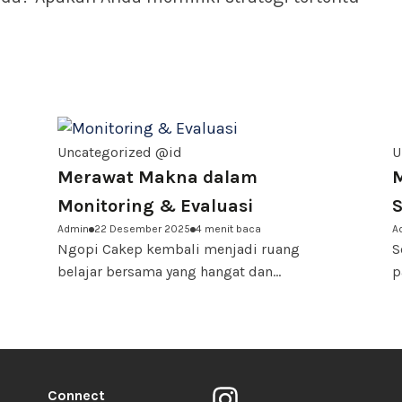
Uncategorized @id
U
Merawat Makna dalam
Monitoring & Evaluasi
S
Admin
22 Desember 2025
4 menit baca
A
D
Ngopi Cakep kembali menjadi ruang
S
belajar bersama yang hangat dan...
p
Connect