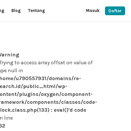
ng
Blog
Tentang
Masuk
Daftar
Warning
 Trying to access array offset on value of
ype null in
home/u790557931/domains/re-
earch.id/public_html/wp-
ontent/plugins/oxygen/component-
ramework/components/classes/code-
lock.class.php(133) : eval()'d code
n line
62