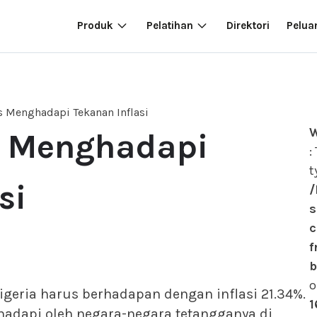
Produk
Pelatihan
Direktori
Pelua
s Menghadapi Tekanan Inflasi
s Menghadapi
:
t
si
/
s
c
f
b
o
geria harus berhadapan dengan inflasi 21.34%.
1
hadapi oleh negara-negara tetangganya di