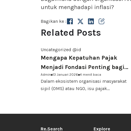
untuk menghadapi inflasi?
Bagikan ke :
Related Posts
Uncategorized @id
Mengapa Kepatuhan Pajak
Menjadi Fondasi Penting bagi
Admin
13 Januari 2026
4 menit baca
Keberlanjutan NGO di Indonesia
Dalam ekosistem organisasi masyarakat
sipil (OMS) atau NGO, isu pajak...
Re.Search
Explore