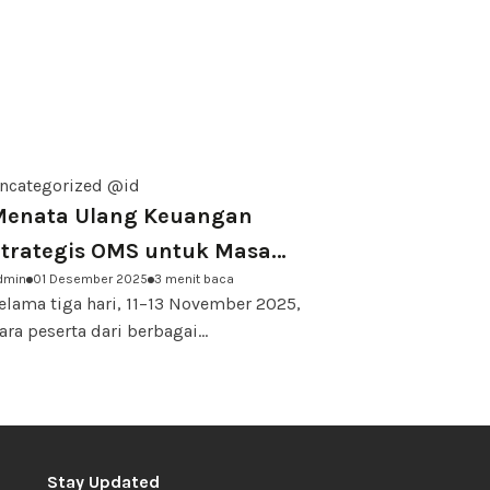
ncategorized @id
Menata Ulang Keuangan
trategis OMS untuk Masa
dmin
01 Desember 2025
3 menit baca
epan yang Berkelanjutan
elama tiga hari, 11–13 November 2025,
ara peserta dari berbagai...
Stay Updated