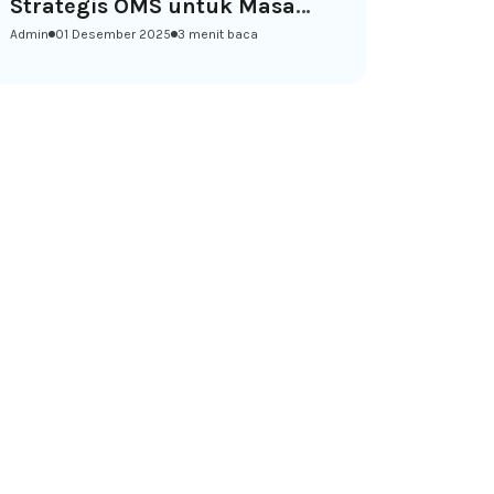
Strategis OMS untuk Masa
Admin
01 Desember 2025
3 menit baca
Depan yang Berkelanjutan