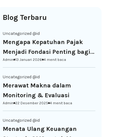
Blog Terbaru
Uncategorized @id
Mengapa Kepatuhan Pajak
Menjadi Fondasi Penting bagi
Admin
13 Januari 2026
4 menit baca
Keberlanjutan NGO di
Indonesia
Uncategorized @id
Merawat Makna dalam
Monitoring & Evaluasi
Admin
22 Desember 2025
4 menit baca
Uncategorized @id
Menata Ulang Keuangan