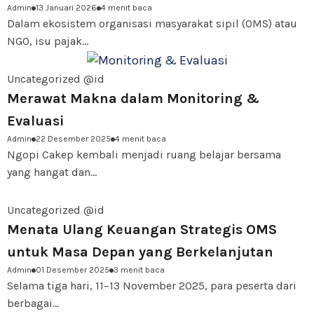
Admin
13 Januari 2026
4 menit baca
Indonesia
Dalam ekosistem organisasi masyarakat sipil (OMS) atau
NGO, isu pajak...
Uncategorized @id
Merawat Makna dalam Monitoring &
Evaluasi
Admin
22 Desember 2025
4 menit baca
Ngopi Cakep kembali menjadi ruang belajar bersama
yang hangat dan...
Uncategorized @id
Menata Ulang Keuangan Strategis OMS
untuk Masa Depan yang Berkelanjutan
Admin
01 Desember 2025
3 menit baca
Selama tiga hari, 11–13 November 2025, para peserta dari
berbagai...