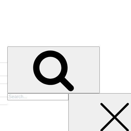
Cari
untuk: