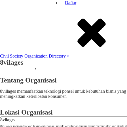
Daftar
Civil Society Organization Directory >
8vilages
Fishery & Forestry
•
DKI Jakarta
Tentang Organisasi
8villages memanfaatkan teknologi ponsel untuk kebutuhan bisnis yan
meningkatkan keterlibatan konsumen
Lokasi Organisasi
8vilages
8villages memanfaatkan teknologi ponsel untuk kebutuhan bisnis yang memungkinkan Anda dap