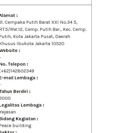
Alamat :
Jl. Cempaka Putih Barat XXI No.34 5,
RT.5/RW.12, Cemp. Putih Bar., Kec. Cemp.
Putih, Kota Jakarta Pusat, Daerah
Khusus Ibukota Jakarta 10520
Website :
-
No. Telepon :
(+62)142802349
E-mail Lembaga :
-
Tahun Berdiri :
2000
Legalitas Lembaga :
Yayasan
Bidang Kegiatan :
Peace building
Sektor :