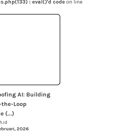
php(133) : eval()'d code
on line
ofing AI: Building
the-Loop
 (...)
h.id
ebruari, 2026