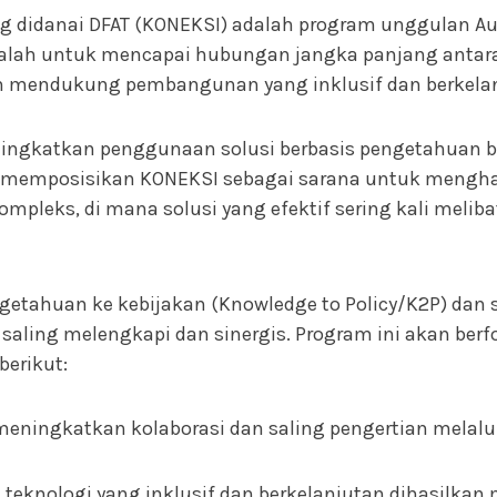
 didanai DFAT (KONEKSI) adalah program unggulan Aus
dalah untuk mencapai hubungan jangka panjang antara
mendukung pembangunan yang inklusif dan berkelanj
ingkatkan penggunaan solusi berbasis pengetahuan ba
ini memposisikan KONEKSI sebagai sarana untuk mengha
pleks, di mana solusi yang efektif sering kali melib
tahuan ke kebijakan (Knowledge to Policy/K2P) dan s
saling melengkapi dan sinergis. Program ini akan berfo
berikut:
a meningkatkan kolaborasi dan saling pengertian melal
an teknologi yang inklusif dan berkelanjutan dihasilka