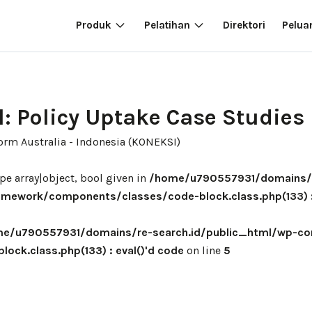
Produk
Pelatihan
Direktori
Pelua
l: Policy Uptake Case Studies
orm Australia - Indonesia (KONEKSI)
pe array|object, bool given in
/home/u790557931/domains/r
mework/components/classes/code-block.class.php(133) : 
e/u790557931/domains/re-search.id/public_html/wp-co
ck.class.php(133) : eval()'d code
on line
5