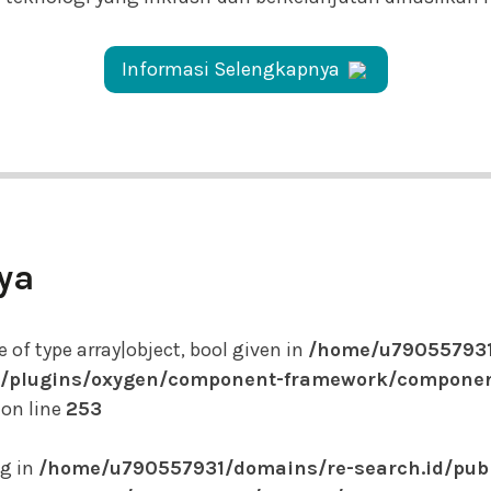
Informasi Selengkapnya
ya
of type array|object, bool given in
/home/u790557931
t/plugins/oxygen/component-framework/componen
on line
253
ug in
/home/u790557931/domains/re-search.id/pub