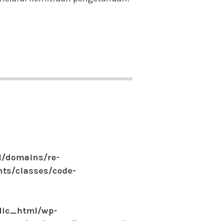
/domains/re-
ts/classes/code-
lic_html/wp-