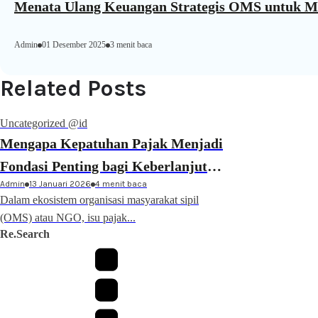
Menata Ulang Keuangan Strategis OMS untuk M
Admin
01 Desember 2025
3 menit baca
Related Posts
Uncategorized @id
Mengapa Kepatuhan Pajak Menjadi
Fondasi Penting bagi Keberlanjutan
Admin
13 Januari 2026
4 menit baca
NGO di Indonesia
Dalam ekosistem organisasi masyarakat sipil
(OMS) atau NGO, isu pajak...
Re.Search