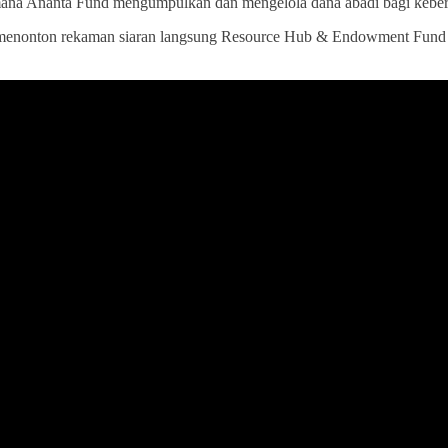
ana Ananta Fund mengumpulkan dan mengelola dana abadi bagi kebe
a menonton rekaman siaran langsung Resource Hub & Endowment Fund S