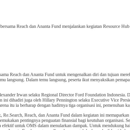
arch bersama Reach dan Ananta Fund menjalankan kegiatan Resource H
bersama Reach dan Ananta Fund untuk mengenalkan diri dan tujuan mer
temu langsung. Dalam temu langsung, peserta ikut menyaksikan pemapar
xander Irwan selaku Regional Director Ford Foundation Indonesia. D
ni dihadiri juga oleh Hillary Pennington selaku Executive Vice Pres
rena itu ia berharap dengan hadirnya tiga organisasi ini, pemenuhan k
x, Re.Search, Reach, dan Ananta Fund dalam kegiatan ini memaparkan 
mukakan pentingnya penguatan finansial bagi keutuhan organisasi. S
fektif untuk OMS dalam menularkan dampak. Untuk mendukung hal-hal