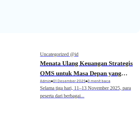
Uncategorized @id
Menata Ulang Keuangan Strategis
OMS untuk Masa Depan yang
Admin
01 Desember 2025
3 menit baca
Berkelanjutan
Selama tiga hari, 11–13 November 2025, para
peserta dari berbagai...