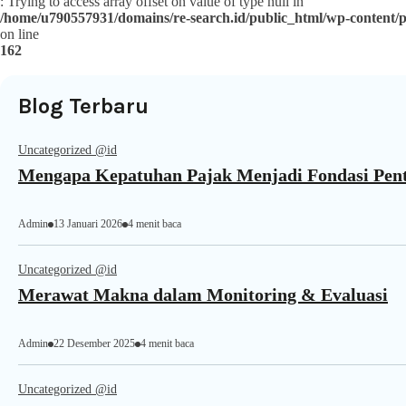
: Trying to access array offset on value of type null in
/home/u790557931/domains/re-search.id/public_html/wp-content/pl
on line
162
Blog Terbaru
Uncategorized @id
Mengapa Kepatuhan Pajak Menjadi Fondasi Pent
Admin
13 Januari 2026
4 menit baca
Uncategorized @id
Merawat Makna dalam Monitoring & Evaluasi
Admin
22 Desember 2025
4 menit baca
Uncategorized @id