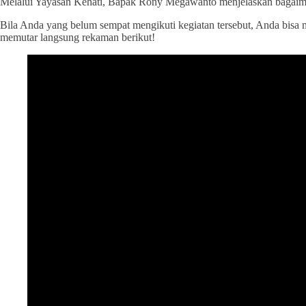
Melalui Yayasan Kehati, Bapak Rony Megawanto menjelaskan bagaim
Bila Anda yang belum sempat mengikuti kegiatan tersebut, Anda bis
memutar langsung rekaman berikut!