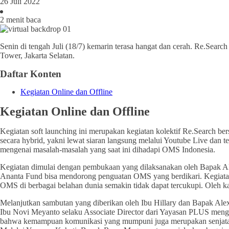
26 Juli 2022
2 menit baca
Senin di tengah Juli (18/7) kemarin terasa hangat dan cerah. Re.Se
Tower, Jakarta Selatan.
Daftar Konten
Kegiatan Online dan Offline
Kegiatan Online dan Offline
Kegiatan soft launching ini merupakan kegiatan kolektif Re.Search 
secara hybrid, yakni lewat siaran langsung melalui Youtube Live dan 
mengenai masalah-masalah yang saat ini dihadapi OMS Indonesia.
Kegiatan dimulai dengan pembukaan yang dilaksanakan oleh Bapak Ale
Ananta Fund bisa mendorong penguatan OMS yang berdikari. Kegiatan i
OMS di berbagai belahan dunia semakin tidak dapat tercukupi. Oleh ka
Melanjutkan sambutan yang diberikan oleh Ibu Hillary dan Bapak Ale
Ibu Novi Meyanto selaku Associate Director dari Yayasan PLUS menge
bahwa kemampuan komunikasi yang mumpuni juga merupakan senjata e