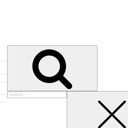
Cari
untuk: