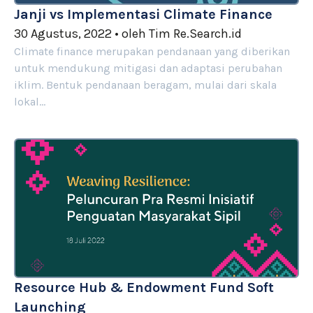
Janji vs Implementasi Climate Finance
30 Agustus, 2022
•
oleh
Tim Re.Search.id
Climate finance merupakan pendanaan yang diberikan
untuk mendukung mitigasi dan adaptasi perubahan
iklim. Bentuk pendanaan beragam, mulai dari skala
lokal…
Resource Hub & Endowment Fund Soft
Launching