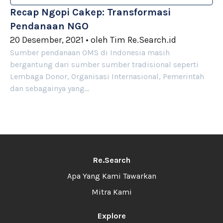
Recap Ngopi Cakep: Transformasi
Pendanaan NGO
20 Desember, 2021
•
oleh
Tim Re.Search.id
Sumber pendanaan OMS di Indonesia masih
bergantung dari sumber sumber tradisional seperti
Lembaga Donor, Organisasi Internasional, Pemerintah
dan sebagainya yang…
Re.Search
Apa Yang Kami Tawarkan
Mitra Kami
Explore